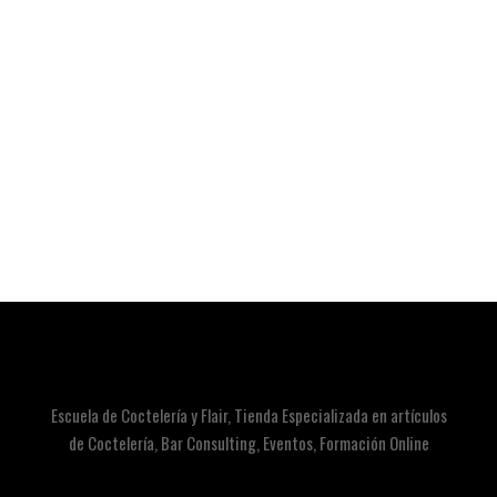
Escuela de Coctelería y Flair, Tienda Especializada en artículos
de Coctelería, Bar Consulting, Eventos, Formación Online