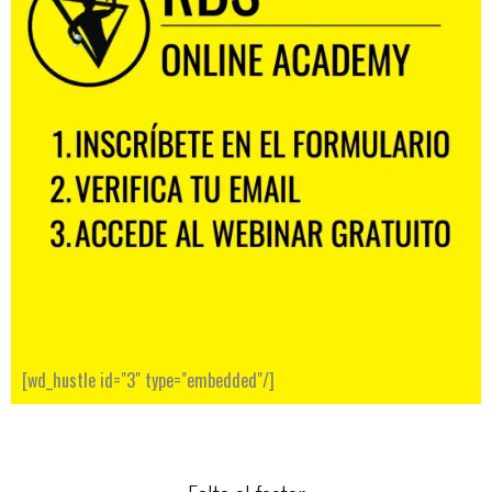
[wd_hustle id="3" type="embedded"/]